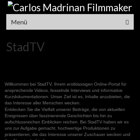
Menü
Home
StadTV
Referenzen
StadTV
Film Projekt Wittingen
Willkommen bei StadTV, Ihrem erstklassigen Online-Portal für
Filmszenen für das Training
ansprechende Videos, fesselnde Interviews und informative
Kurzdokumentationen. Unser Ziel ist es, Inhalte anzubieten, die
Drehbuch
das Interesse aller Menschen wecken.
Entdecken Sie die Vielfalt unserer Beiträge, die von aktuellen
Storyboard
Ereignissen über faszinierende Geschichten bis hin zu
aufschlussreichen Einblicken reichen. Bei StadTV haben wir es
Location
uns zur Aufgabe gemacht, hochwertige Produktionen zu
präsentieren, die das Interesse unserer Zuschauer wecken und