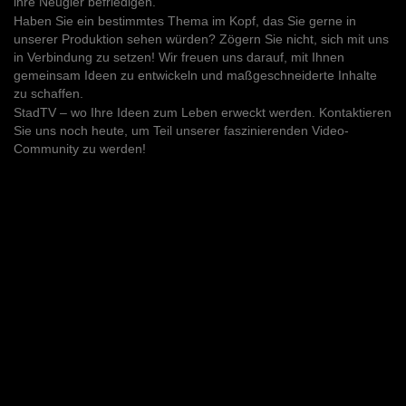
ihre Neugier befriedigen.
Casting
Haben Sie ein bestimmtes Thema im Kopf, das Sie gerne in
unserer Produktion sehen würden? Zögern Sie nicht, sich mit uns
Farben im Film
in Verbindung zu setzen! Wir freuen uns darauf, mit Ihnen
gemeinsam Ideen zu entwickeln und maßgeschneiderte Inhalte
Filmset-Gestaltung
zu schaffen.
StadTV – wo Ihre Ideen zum Leben erweckt werden. Kontaktieren
Filmbeleuchtung
Sie uns noch heute, um Teil unserer faszinierenden Video-
Community zu werden!
Film-Make-up
Der Klang im Kino
Filmklappe im Kino
Kontakt
Showreel
Automobilvideos
Privacy Policy